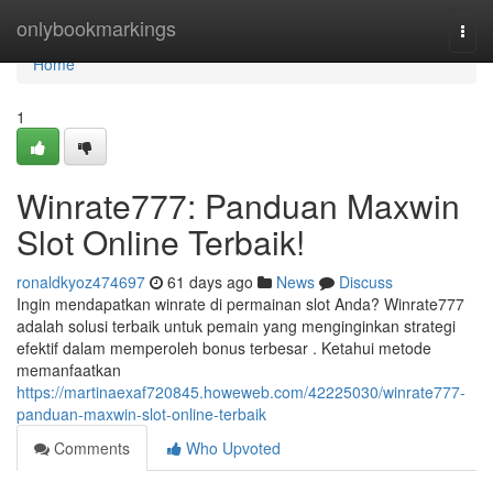
Home
onlybookmarkings
Togg
navi
Home
1
Winrate777: Panduan Maxwin
Slot Online Terbaik!
ronaldkyoz474697
61 days ago
News
Discuss
Ingin mendapatkan winrate di permainan slot Anda? Winrate777
adalah solusi terbaik untuk pemain yang menginginkan strategi
efektif dalam memperoleh bonus terbesar . Ketahui metode
memanfaatkan
https://martinaexaf720845.howeweb.com/42225030/winrate777-
panduan-maxwin-slot-online-terbaik
Comments
Who Upvoted