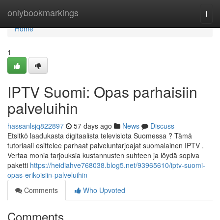
Home
onlybookmarkings
Togg
navi
Home
1
IPTV Suomi: Opas parhaisiin
palveluihin
hassanlsjq822897
57 days ago
News
Discuss
Etsitkö laadukasta digitaalista televisiota Suomessa ? Tämä
tutoriaali esittelee parhaat palveluntarjoajat suomalainen IPTV .
Vertaa monia tarjouksia kustannusten suhteen ja löydä sopiva
paketti
https://heidiahve768038.blog5.net/93965610/iptv-suomi-
opas-erikoisiin-palveluihin
Comments
Who Upvoted
Comments