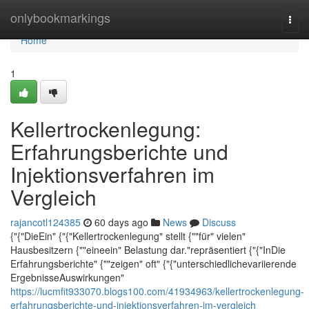
Home
onlybookmarkings
Togg
navi
Home
1
Kellertrockenlegung:
Erfahrungsberichte und
Injektionsverfahren im
Vergleich
rajancotl124385
60 days ago
News
Discuss
{"{"DieEin" {"{"Kellertrockenlegung" stellt {""für" vielen"
Hausbesitzern {""eineein" Belastung dar."repräsentiert {"{"InDie
Erfahrungsberichte" {""zeigen" oft" {"{"unterschiedlichevariierende
ErgebnisseAuswirkungen"
https://lucmfit933070.blogs100.com/41934963/kellertrockenlegung-
erfahrungsberichte-und-injektionsverfahren-im-vergleich