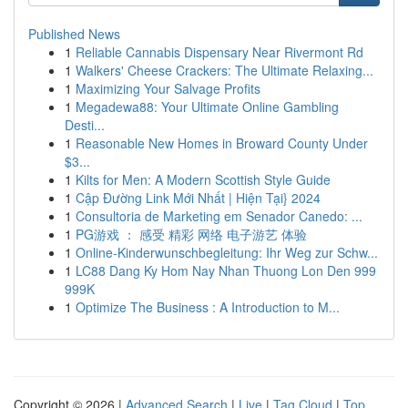
Published News
1
Reliable Cannabis Dispensary Near Rivermont Rd
1
Walkers' Cheese Crackers: The Ultimate Relaxing...
1
Maximizing Your Salvage Profits
1
Megadewa88: Your Ultimate Online Gambling
Desti...
1
Reasonable New Homes in Broward County Under
$3...
1
Kilts for Men: A Modern Scottish Style Guide
1
Cập Đường Link Mới Nhất | Hiện Tại} 2024
1
Consultoria de Marketing em Senador Canedo: ...
1
PG游戏 ： 感受 精彩 网络 电子游艺 体验
1
Online-Kinderwunschbegleitung: Ihr Weg zur Schw...
1
LC88 Dang Ky Hom Nay Nhan Thuong Lon Den 999
999K
1
Optimize The Business : A Introduction to M...
Copyright © 2026 |
Advanced Search
|
Live
|
Tag Cloud
|
Top