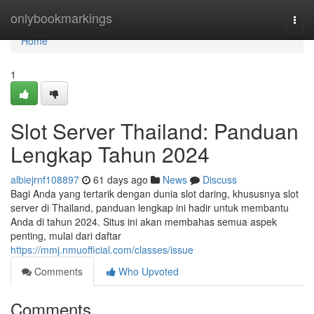
Home
onlybookmarkings
Togg
navi
Home
1
Slot Server Thailand: Panduan
Lengkap Tahun 2024
albiejrnf108897
61 days ago
News
Discuss
Bagi Anda yang tertarik dengan dunia slot daring, khususnya slot
server di Thailand, panduan lengkap ini hadir untuk membantu
Anda di tahun 2024. Situs ini akan membahas semua aspek
penting, mulai dari daftar
https://mmj.nmuofficial.com/classes/issue
Comments
Who Upvoted
Comments