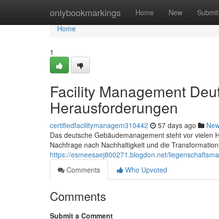
Home
onlybookmarkings
Home
New
Submit
Home
1
Facility Management Deu
Herausforderungen
certifiedfacilitymanagem310442
57 days ago
Ne
Das deutsche Gebäudemanagement steht vor vielen Her
Nachfrage nach Nachhaltigkeit und die Transformation 
https://esmeesaej800271.blogdon.net/liegenschafts
Comments
Who Upvoted
Comments
Submit a Comment