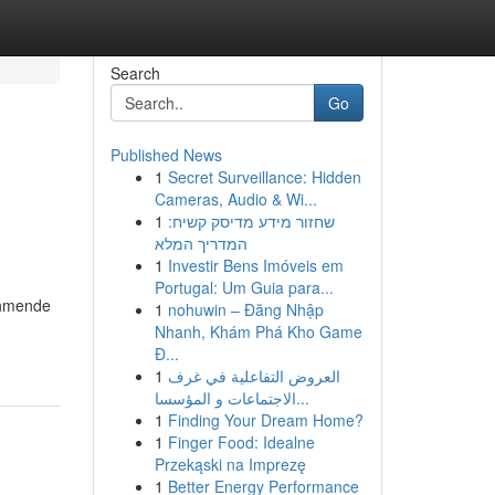
Search
Go
Published News
1
Secret Surveillance: Hidden
Cameras, Audio & Wi...
1
שחזור מידע מדיסק קשיח:
המדריך המלא
1
Investir Bens Imóveis em
Portugal: Um Guia para...
ehmende
1
nohuwin – Đăng Nhập
Nhanh, Khám Phá Kho Game
Đ...
1
العروض التفاعلية في غرف
الاجتماعات و المؤسسا...
1
Finding Your Dream Home?
1
Finger Food: Idealne
Przekąski na Imprezę
1
Better Energy Performance