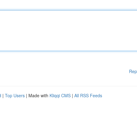
Rep
d
|
Top Users
| Made with
Kliqqi CMS
|
All RSS Feeds