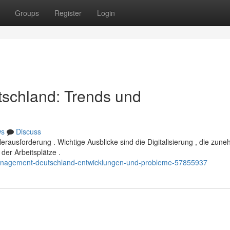
Groups
Register
Login
tschland: Trends und
ws
Discuss
ausforderung . Wichtige Ausblicke sind die Digitalisierung , die zun
der Arbeitsplätze .
management-deutschland-entwicklungen-und-probleme-57855937