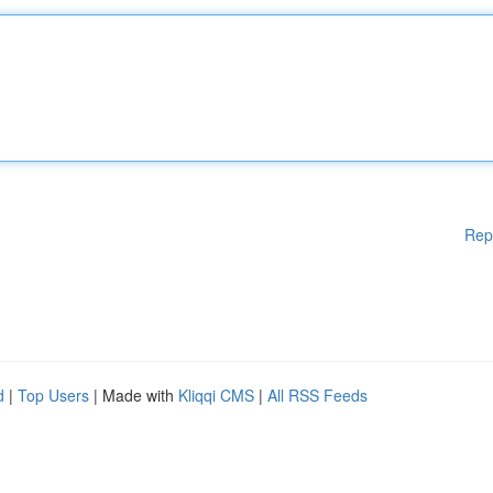
Rep
d
|
Top Users
| Made with
Kliqqi CMS
|
All RSS Feeds