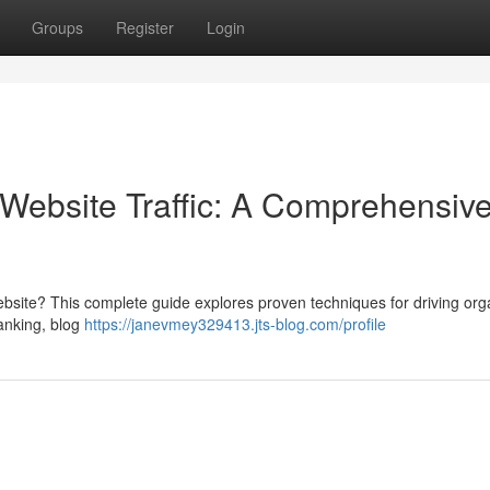
Groups
Register
Login
Website Traffic: A Comprehensiv
ebsite? This complete guide explores proven techniques for driving org
ranking, blog
https://janevmey329413.jts-blog.com/profile