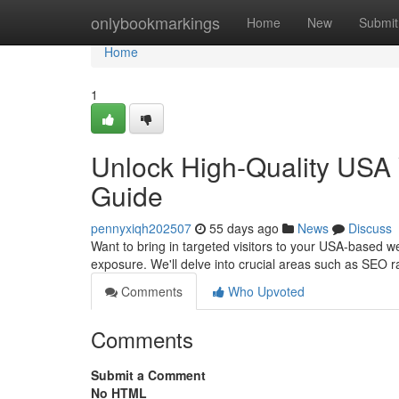
Home
onlybookmarkings
Home
New
Submit
Home
1
Unlock High-Quality USA 
Guide
pennyxiqh202507
55 days ago
News
Discuss
Want to bring in targeted visitors to your USA-based w
exposure. We'll delve into crucial areas such as SEO 
Comments
Who Upvoted
Comments
Submit a Comment
No HTML