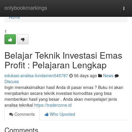
Home
onlybookmarkings
Togg
navi
Home
1
Belajar Teknik Investasi Emas
Profit : Pelajaran Lengkap
edukasi-analisa-fundamen545787
56 days ago
News
Discuss
Ingin memaksimalkan hasil Anda di pasar emas ? Buku ini akan
menjabarkan secara teknik investasi komoditas yang bisa
memberikan hasil yang besar . Anda akan mempelajari jenis
analisa teknikal
https://traderzone.id
Comments
Who Upvoted
Comments