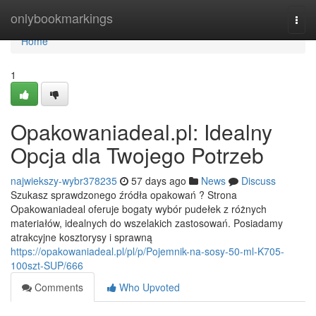
Home
onlybookmarkings
Togg
navi
Home
1
Opakowaniadeal.pl: Idealny
Opcja dla Twojego Potrzeb
najwiekszy-wybr378235
57 days ago
News
Discuss
Szukasz sprawdzonego źródła opakowań ? Strona
Opakowaniadeal oferuje bogaty wybór pudełek z różnych
materiałów, idealnych do wszelakich zastosowań. Posiadamy
atrakcyjne kosztorysy i sprawną
https://opakowaniadeal.pl/pl/p/Pojemnik-na-sosy-50-ml-K705-
100szt-SUP/666
Comments
Who Upvoted