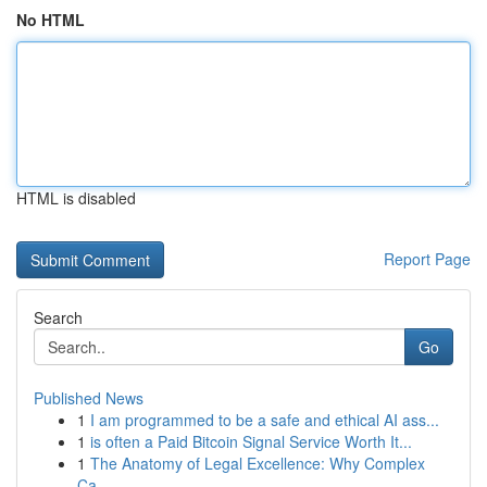
No HTML
HTML is disabled
Report Page
Search
Go
Published News
1
I am programmed to be a safe and ethical AI ass...
1
is often a Paid Bitcoin Signal Service Worth It...
1
The Anatomy of Legal Excellence: Why Complex
Ca...