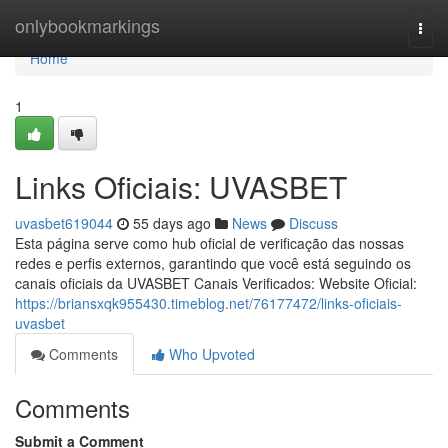
Home
onlybookmarkings
Togg
navi
Home
1
Links Oficiais: UVASBET
uvasbet619044
55 days ago
News
Discuss
Esta página serve como hub oficial de verificação das nossas
redes e perfis externos, garantindo que você está seguindo os
canais oficiais da UVASBET Canais Verificados: Website Oficial:
https://briansxqk955430.timeblog.net/76177472/links-oficiais-
uvasbet
Comments
Who Upvoted
Comments
Submit a Comment