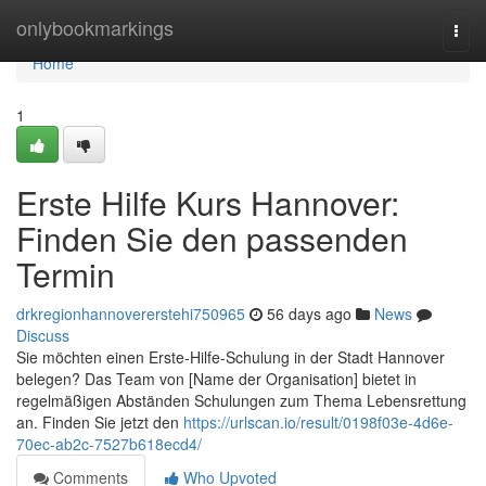
Home
onlybookmarkings
Togg
navi
Home
1
Erste Hilfe Kurs Hannover:
Finden Sie den passenden
Termin
drkregionhannovererstehi750965
56 days ago
News
Discuss
Sie möchten einen Erste-Hilfe-Schulung in der Stadt Hannover
belegen? Das Team von [Name der Organisation] bietet in
regelmäßigen Abständen Schulungen zum Thema Lebensrettung
an. Finden Sie jetzt den
https://urlscan.io/result/0198f03e-4d6e-
70ec-ab2c-7527b618ecd4/
Comments
Who Upvoted