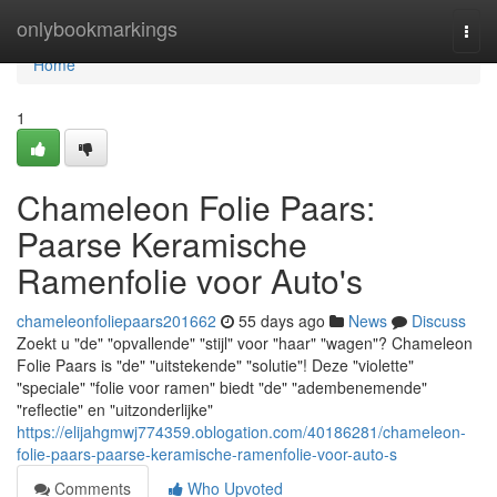
Home
onlybookmarkings
Togg
navi
Home
1
Chameleon Folie Paars:
Paarse Keramische
Ramenfolie voor Auto's
chameleonfoliepaars201662
55 days ago
News
Discuss
Zoekt u "de" "opvallende" "stijl" voor "haar" "wagen"? Chameleon
Folie Paars is "de" "uitstekende" "solutie"! Deze "violette"
"speciale" "folie voor ramen" biedt "de" "adembenemende"
"reflectie" en "uitzonderlijke"
https://elijahgmwj774359.oblogation.com/40186281/chameleon-
folie-paars-paarse-keramische-ramenfolie-voor-auto-s
Comments
Who Upvoted