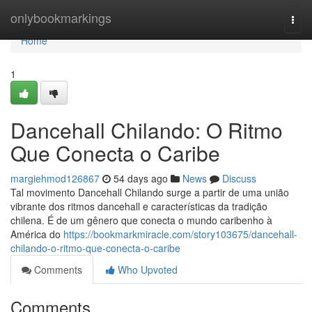
Home
onlybookmarkings
Togg
navi
Home
1
Dancehall Chilando: O Ritmo
Que Conecta o Caribe
margiehmod126867
54 days ago
News
Discuss
Tal movimento Dancehall Chilando surge a partir de uma união
vibrante dos ritmos dancehall e características da tradição
chilena. É de um gênero que conecta o mundo caribenho à
América do
https://bookmarkmiracle.com/story103675/dancehall-
chilando-o-ritmo-que-conecta-o-caribe
Comments
Who Upvoted
Comments