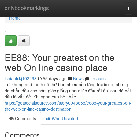
Home
onlybookmarkings
Togg
navi
Home
1
EE88: Your greatest on the
web On line casino place
isaiahlxkj102293
55 days ago
News
Discuss
Tôi không nhớ mình đã thử bao nhiêu nền tảng trước đó, nhưng
đa phần đều cho cảm giác giống nhau: lúc đầu rất ổn, sau đó bắt
đầu lộ vấn đề. Khi nghe bạn bè nhắc
https://getsocialsource.com/story6948858/ee88-your-greatest-on-
the-web-on-line-casino-destination
Comments
Who Upvoted
Comments