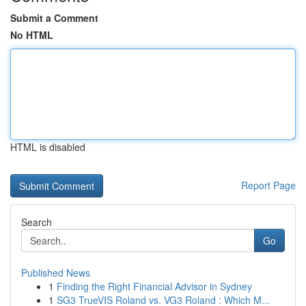
Submit a Comment
No HTML
HTML is disabled
Report Page
Search
Go
Published News
1
Finding the Right Financial Advisor in Sydney
1
SG3 TrueVIS Roland vs. VG3 Roland : Which M...