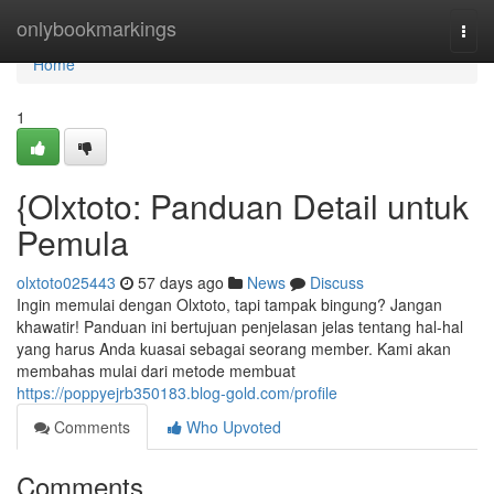
Home
onlybookmarkings
Togg
navi
Home
1
{Olxtoto: Panduan Detail untuk
Pemula
olxtoto025443
57 days ago
News
Discuss
Ingin memulai dengan Olxtoto, tapi tampak bingung? Jangan
khawatir! Panduan ini bertujuan penjelasan jelas tentang hal-hal
yang harus Anda kuasai sebagai seorang member. Kami akan
membahas mulai dari metode membuat
https://poppyejrb350183.blog-gold.com/profile
Comments
Who Upvoted
Comments