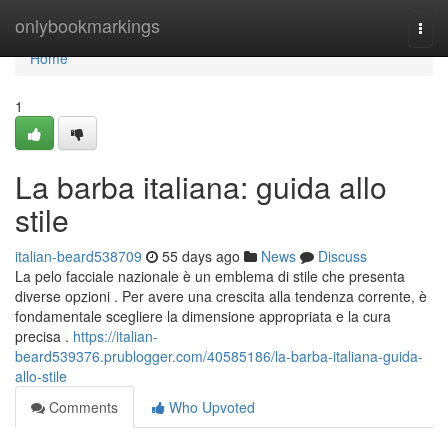
Home
onlybookmarkings
Togg
navi
Home
1
La barba italiana: guida allo
stile
italian-beard538709
55 days ago
News
Discuss
La pelo facciale nazionale è un emblema di stile che presenta
diverse opzioni . Per avere una crescita alla tendenza corrente, è
fondamentale scegliere la dimensione appropriata e la cura
precisa .
https://italian-
beard539376.prublogger.com/40585186/la-barba-italiana-guida-
allo-stile
Comments
Who Upvoted