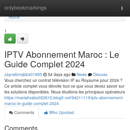
Home
onlybookmarkings
Togg
navi
Home
1
IPTV Abonnement Maroc : Le
Guide Complet 2024
zaynabmqbb401885
54 days ago
News
Discuss
Vous cherchez un contrat télévision IP au Royaume pour 2024 ?
Ce article complet vous dévoile tout ce que vous devez savoir sur
les solutions disponibles. Nous étudions les principaux opérateurs
https://mariahxsbo022610.blog5.net/94211119/iptv-abonnement-
maroc-le-guide-complet-2024
Comments
Who Upvoted
Comments