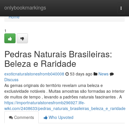
Home
onlybookmarkings
Togg
navi
Home
1
Pedras Naturais Brasileiras:
Beleza e Raridade
exoticnaturalstonesfromb040008
53 days ago
News
Discuss
As gemas originais do território revelam uma beleza e
exclusividade notáveis . Muitas amostras são formadas ao interior
de muitos de tempo , levando a padrões naturais fascinantes . A
https://importnaturalstonesfromb296927.life-
wiki.com/2408633/pedras_naturais_brasileiras_beleza_e_raridade
Comments
Who Upvoted