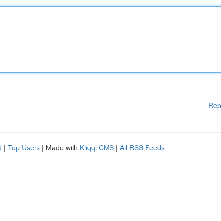
Rep
d
|
Top Users
| Made with
Kliqqi CMS
|
All RSS Feeds