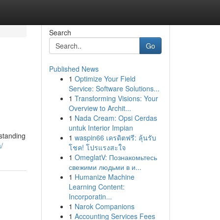
Search
Go
Published News
1
Optimize Your Field
Service: Software Solutions...
1
Transforming Visions: Your
Overview to Archit...
1
Nada Cream: Opsi Cerdas
untuk Interior Impian
rstanding
1
waspin66 เครดิตฟรี: ลุ้นรับ
/
โชค! โปรแรงสะใจ
1
OmeglatV: Познакомьтесь
свежими людьми в и...
1
Humanize Machine
Learning Content:
Incorporatin...
1
Narok Companions
1
Accounting Services Fees