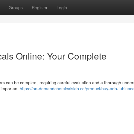
Groups
Register
Login
als Online: Your Complete
ors can be complex , requiring careful evaluation and a thorough unde
h important
https://on-demandchemicalslab.co/product/buy-adb-fubinaca