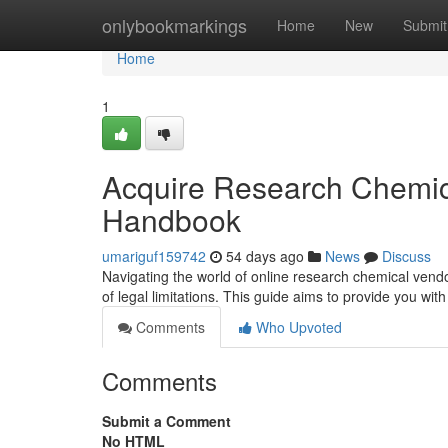
Home
onlybookmarkings
Home
New
Submit
Home
1
Acquire Research Chemic
Handbook
umariguf159742
54 days ago
News
Discuss
Navigating the world of online research chemical vend
of legal limitations. This guide aims to provide you wit
Comments
Who Upvoted
Comments
Submit a Comment
No HTML