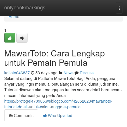
Home
onlybookmarkings
Togg
navi
Home
1
MawarToto: Cara Lengkap
untuk Pemain Pemula
koitoto046837
53 days ago
News
Discuss
Selamat datang di Platform MawarToto! Bagi Anda, pengguna
anyar yang ingin memulai petualangan seru di dunia judi online.
Tutorial dibawah akan mengupas tuntas secara detail bermacam-
macam informasi yang perlu Anda
https://protogel470985.weblogco.com/42052623/mawartoto-
tutorial-detail-untuk-calon-anggota-pemula
Comments
Who Upvoted