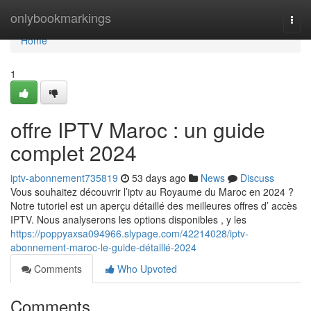
Home
onlybookmarkings
Togg
navi
Home
1
offre IPTV Maroc : un guide
complet 2024
iptv-abonnement735819
53 days ago
News
Discuss
Vous souhaitez découvrir l’iptv au Royaume du Maroc en 2024 ?
Notre tutoriel est un aperçu détaillé des meilleures offres d’ accès
IPTV. Nous analyserons les options disponibles , y les
https://poppyaxsa094966.slypage.com/42214028/iptv-
abonnement-maroc-le-guide-détaillé-2024
Comments
Who Upvoted
Comments