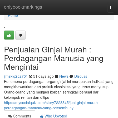
Home
onlybookmarkings
Togg
navi
Home
1
Penjualan Ginjal Murah :
Perdagangan Manusia yang
Mengintai
jimsklq252701
51 days ago
News
Discuss
Fenomena perdagangan organ ginjal ini merupakan indikasi yang
mengkhawatirkan dari praktik eksploitasi yang terus menyusup.
Orang-orang yang menjadi korban seringkali berasal dari
kelompok rentan dan ditipu
https://mysocialquiz.com/story7228345/jual-ginjal-murah-
perdagangan-manusia-yang-bersembunyi
Comments
Who Upvoted