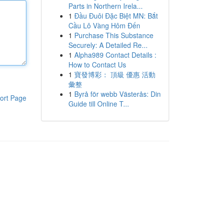
Parts in Northern Irela...
1
Đầu Đuôi Đặc Biệt MN: Bắt
Cầu Lô Vàng Hôm Đến
1
Purchase This Substance
Securely: A Detailed Re...
1
Alpha989 Contact Details :
How to Contact Us
1
寶發博彩： 頂級 優惠 活動
彙整
1
Byrå för webb Västerås: Din
ort Page
Guide till Online T...