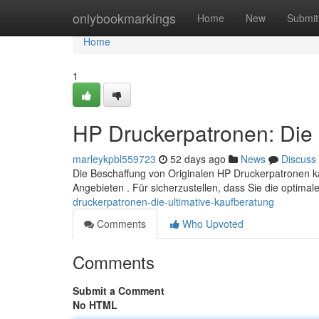
Home
onlybookmarkings
Home
New
Submit
Home
1
HP Druckerpatronen: Die 
marleykpbl559723
52 days ago
News
Discuss
Die Beschaffung von Originalen HP Druckerpatronen k
Angebieten . Für sicherzustellen, dass Sie die optima
druckerpatronen-die-ultimative-kaufberatung
Comments
Who Upvoted
Comments
Submit a Comment
No HTML