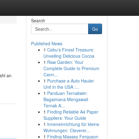
Search
Go
Published News
1
Cebu's Finest Treasure:
Unveiling Delicious Cocoa
1
Raw Garden: Your
Complete Guide to Premium
Cann...
ahl an
1
Purchase a Auto Hauler
Unit in the USA :...
1
Panduan Ternakwin:
Bagaimana Mengawali
Ternak A...
1
Finding Reliable A4 Paper
Suppliers: Your Guide
1
Inneneinrichtung für kleine
Wohnungen: Cleverer...
1
Finding Massey Ferguson