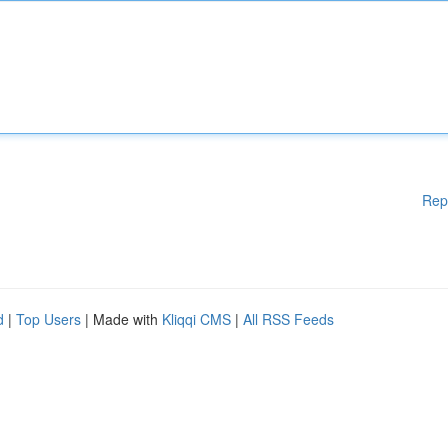
Rep
d
|
Top Users
| Made with
Kliqqi CMS
|
All RSS Feeds