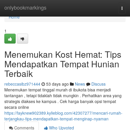
Home
onlybookmarkings
Togg
navi
Home
1
Menemukan Kost Hemat: Tips
Mendapatkan Tempat Hunian
Terbaik
rebeccasibz971444
53 days ago
News
Discuss
Menemukan tempat tinggal murah di ibukota bisa menjadi
tantangan , tetapi tidaklah tidak mungkin . Perhatikan area yang
strategis diakses ke kampus . Cek harga banyak opsi tempat
secara online
https://fayknew902389.kylieblog.com/42307277/mencari-rumah-
terjangkau-tips-mendapatkan-tempat-menginap-nyaman
Comments
Who Upvoted