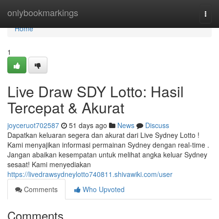
Home
onlybookmarkings
Togg
navi
Home
1
Live Draw SDY Lotto: Hasil
Tercepat & Akurat
joyceruot702587
51 days ago
News
Discuss
Dapatkan keluaran segera dan akurat dari Live Sydney Lotto !
Kami menyajikan informasi permainan Sydney dengan real-time .
Jangan abaikan kesempatan untuk melihat angka keluar Sydney
sesaat! Kami menyediakan
https://livedrawsydneylotto740811.shivawiki.com/user
Comments
Who Upvoted
Comments