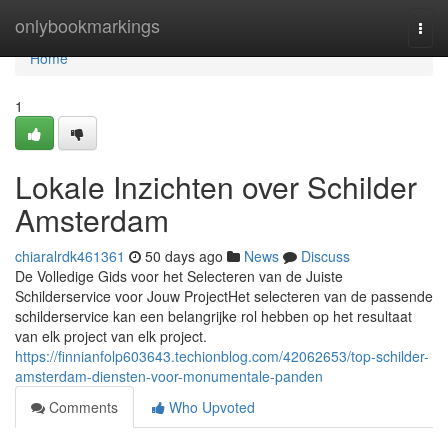
Home
onlybookmarkings
Togg
navi
Home
1
Lokale Inzichten over Schilder
Amsterdam
chiaralrdk461361
50 days ago
News
Discuss
De Volledige Gids voor het Selecteren van de Juiste
Schilderservice voor Jouw ProjectHet selecteren van de passende
schilderservice kan een belangrijke rol hebben op het resultaat
van elk project van elk project.
https://finnianfolp603643.techionblog.com/42062653/top-schilder-
amsterdam-diensten-voor-monumentale-panden
Comments
Who Upvoted