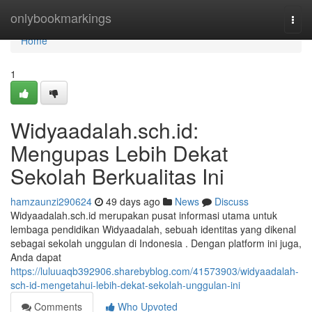
Home
onlybookmarkings
Togg
navi
Home
1
Widyaadalah.sch.id:
Mengupas Lebih Dekat
Sekolah Berkualitas Ini
hamzaunzi290624
49 days ago
News
Discuss
Widyaadalah.sch.id merupakan pusat informasi utama untuk
lembaga pendidikan Widyaadalah, sebuah identitas yang dikenal
sebagai sekolah unggulan di Indonesia . Dengan platform ini juga,
Anda dapat
https://luluuaqb392906.sharebyblog.com/41573903/widyaadalah-
sch-id-mengetahui-lebih-dekat-sekolah-unggulan-ini
Comments
Who Upvoted