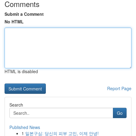
Comments
Submit a Comment
No HTML
HTML is disabled
Report Page
Search
Go
Published News
1
일본구심: 당신의 피부 고민, 이제 안녕!