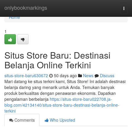
Home
onlybookmarkings
Togg
navi
Home
1
Situs Store Baru: Destinasi
Belanja Online Terkini
situs-store-baru630672
50 days ago
News
Discuss
Mari datang ke situs terkini kami, Situs Store! Ini adalah destinasi
belanja daring yang menarik untuk Anda. Temukan banyak
produk berkualitas dengan penawaran ekonomis. Dapatkan
pengalaman berbelanja
https://situs-store-baru022708.ja-
blog.com/42134140/situs-store-baru-destinasi-belanja-online-
terkini
Comments
Who Upvoted