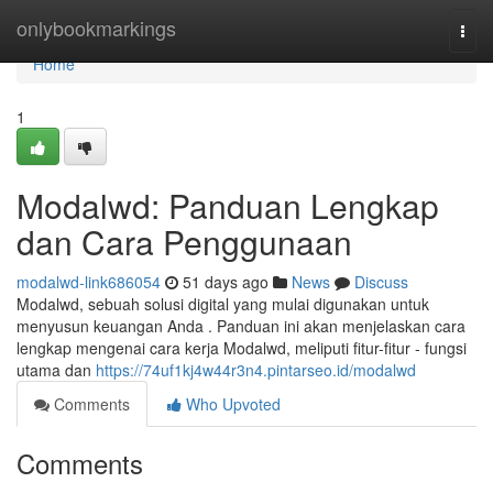
Home
onlybookmarkings
Togg
navi
Home
1
Modalwd: Panduan Lengkap
dan Cara Penggunaan
modalwd-link686054
51 days ago
News
Discuss
Modalwd, sebuah solusi digital yang mulai digunakan untuk
menyusun keuangan Anda . Panduan ini akan menjelaskan cara
lengkap mengenai cara kerja Modalwd, meliputi fitur-fitur - fungsi
utama dan
https://74uf1kj4w44r3n4.pintarseo.id/modalwd
Comments
Who Upvoted
Comments