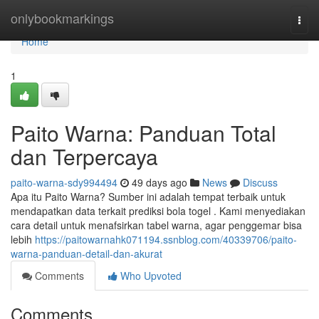
Home
onlybookmarkings
Togg
navi
Home
1
Paito Warna: Panduan Total
dan Terpercaya
paito-warna-sdy994494
49 days ago
News
Discuss
Apa itu Paito Warna? Sumber ini adalah tempat terbaik untuk
mendapatkan data terkait prediksi bola togel . Kami menyediakan
cara detail untuk menafsirkan tabel warna, agar penggemar bisa
lebih
https://paitowarnahk071194.ssnblog.com/40339706/paito-
warna-panduan-detail-dan-akurat
Comments
Who Upvoted
Comments