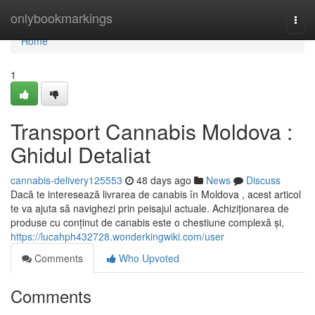
Home
onlybookmarkings
Togg
navi
Home
1
Transport Cannabis Moldova :
Ghidul Detaliat
cannabis-delivery125553
48 days ago
News
Discuss
Dacă te interesează livrarea de canabis în Moldova , acest articol
te va ajuta să navighezi prin peisajul actuale. Achiziționarea de
produse cu conținut de canabis este o chestiune complexă și,
https://lucahph432728.wonderkingwiki.com/user
Comments
Who Upvoted
Comments