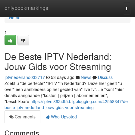
Home
onlybookmarkings
Togg
navi
Home
1
De Beste IPTV Nederland:
Jouw Gids voor Streaming
iptvnederland033717
53 days ago
News
Discuss
Zoekt u "de perfecte" "IPTV "in Nederland? Deze hier geeft "u
over" een aanbieders op het gebied van" live tv". Je "kunt "hier
details aangaande {"kosten | prijzen | abonnementen",
"beschikbare
https://iptvnl862495.bligblogging.com/42558347/de-
beste-iptv-nederland-jouw-gids-voor-streaming
Comments
Who Upvoted
Comments