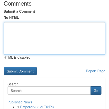
Comments
Submit a Comment
No HTML
HTML is disabled
Report Page
Search
Go
Published News
1
Emperor268 di TikTok