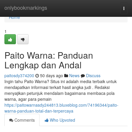
Home
onlybookmarkings
Togg
navi
Home
1
Paito Warna: Panduan
Lengkap dan Andal
paitosdy374200
50 days ago
News
Discuss
Ingin tahu Paito Warna? Situs ini adalah media terbaik untuk
mendapatkan informasi terkait hasil angka judi . Redaksi
menyajikan petunjuk mendalam bagaimana membaca pola
warna, agar para pemain
https://paitowarnasdy244813.bluxeblog.com/74196344/paito-
warna-panduan-total-dan-terpercaya
Comments
Who Upvoted