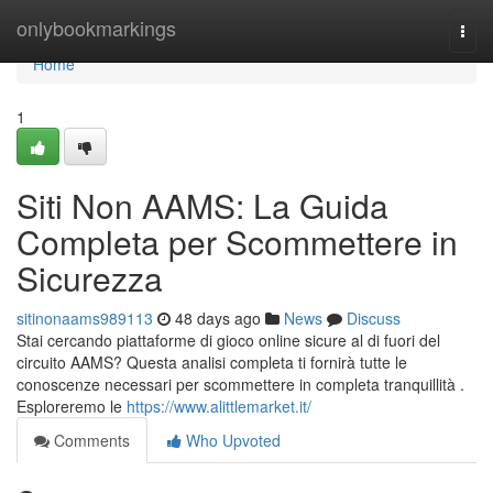
Home
onlybookmarkings
Togg
navi
Home
1
Siti Non AAMS: La Guida
Completa per Scommettere in
Sicurezza
sitinonaams989113
48 days ago
News
Discuss
Stai cercando piattaforme di gioco online sicure al di fuori del
circuito AAMS? Questa analisi completa ti fornirà tutte le
conoscenze necessari per scommettere in completa tranquillità .
Esploreremo le
https://www.alittlemarket.it/
Comments
Who Upvoted