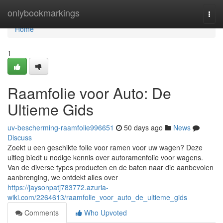
Home
onlybookmarkings
Togg
navi
Home
1
Raamfolie voor Auto: De
Ultieme Gids
uv-bescherming-raamfolie996651
50 days ago
News
Discuss
Zoekt u een geschikte folie voor ramen voor uw wagen? Deze
uitleg biedt u nodige kennis over autoramenfolie voor wagens.
Van de diverse types producten en de baten naar die aanbevolen
aanbrenging, we ontdekt alles over
https://jaysonpatj783772.azuria-
wiki.com/2264613/raamfolie_voor_auto_de_ultieme_gids
Comments
Who Upvoted