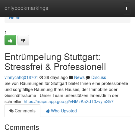
Home
onlybookmarkings
Togg
navi
Home
1
Entrümpelung Stuttgart:
Stressfrei & Professionell
vinnycahq018701
38 days ago
News
Discuss
Sie von Räumungen für Stuttgart bietet Ihnen eine professionelle
und sorgfältige Räumung Ihres Hauses, der Immobilie oder
Geschäftsräume . Unser Team unterstützen Ihnen/dir in der
schnellen
https://maps.app.goo.gl/vNMzKaXdT3zvymSh7
Comments
Who Upvoted
Comments