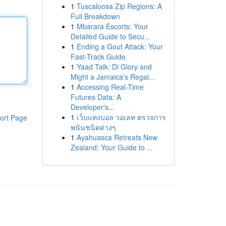
1
Tuscaloosa Zip Regions: A
Full Breakdown
1
Mbarara Escorts: Your
Detailed Guide to Secu...
1
Ending a Gout Attack: Your
Fast-Track Guide
1
Yaad Talk: Di Glory and
Might a Jamaica’s Regal...
1
Accessing Real-Time
Futures Data: A
Developer's...
1
เว็บแทงบอล วอเลท ตรวจการ
ort Page
พนันชนิดต่างๆ
1
Ayahuasca Retreats New
Zealand: Your Guide to ...