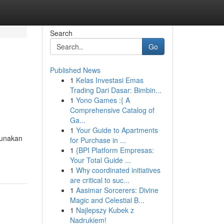
Search
Go
Published News
1
Kelas Investasi Emas
Trading Dari Dasar: Bimbin...
1
Yono Games :{ A
Comprehensive Catalog of
Ga...
1
Your Guide to Apartments
gunakan
for Purchase in ...
1
{BPI Platform Empresas:
Your Total Guide ...
1
Why coordinated initiatives
are critical to suc...
1
Aasimar Sorcerers: Divine
Magic and Celestial B...
1
Najlepszy Kubek z
Nadrukiem!