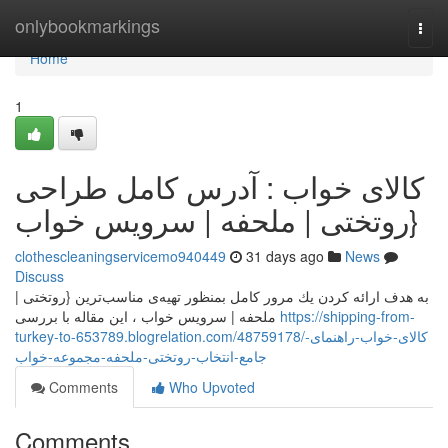
Home
onlybookmarkings
Togg
navi
Home
1
کالای خواب : آدرس کامل طراحی
{روتختی | ملحفه | سرویس خواب
clothescleaningservicemo940449
31 days ago
News
Discuss
به هدف ارائه کردن يك مرور کامل بمنظور تهیه‌ی مناسب‌ترین {روتختی |
ملحفه | سرویس خواب ، این مقاله با بررسی
https://shipping-from-
turkey-to-653789.blogrelation.com/48759178/کالای-خواب-راهنمای-
جامع-انتخاب-روتختی-ملحفه-مجموعه-خواب
Comments
Who Upvoted
Comments