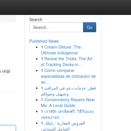
Search
Go
Published News
1
Cream-Deluxe: The
Ultimate Indulgence
1
Reveal the Tricks: The Art
of Tracking Decks in...
1
Como comparar
p nhật
especialistas de cotizacion de
se...
1
قطر: خدمات دعم في المرافئ
وتسهيل وصولكم
1
Conservatory Repairs Near
Me: A Local Guide
1
เรา8th เครดิตฟรี: วิธีรับและ
เคลมง่ายๆ
1
القروض العقارية : دليلك
الشامل للمبتدئين