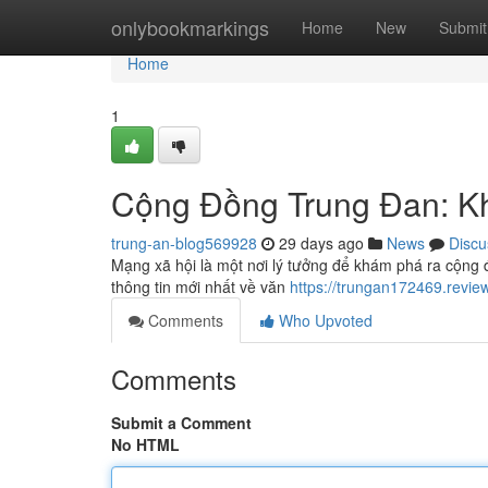
Home
onlybookmarkings
Home
New
Submit
Home
1
Cộng Đồng Trung Đan: 
trung-an-blog569928
29 days ago
News
Discu
Mạng xã hội là một nơi lý tưởng để khám phá ra cộng 
thông tin mới nhất về văn
https://trungan172469.revi
Comments
Who Upvoted
Comments
Submit a Comment
No HTML