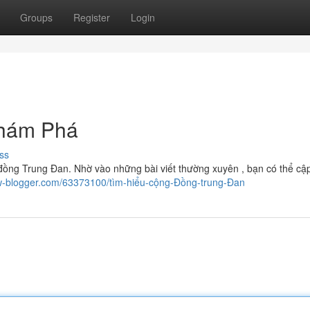
Groups
Register
Login
Khám Phá
ss
đồng Trung Đan. Nhờ vào những bài viết thường xuyên , bạn có thể cậ
ew-blogger.com/63373100/tìm-hiểu-cộng-Đồng-trung-Đan