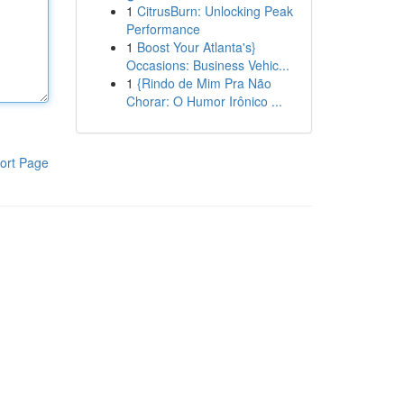
1
CitrusBurn: Unlocking Peak
Performance
1
Boost Your Atlanta's}
Occasions: Business Vehic...
1
{Rindo de Mim Pra Não
Chorar: O Humor Irônico ...
ort Page