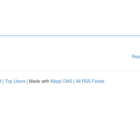
Rep
d
|
Top Users
| Made with
Kliqqi CMS
|
All RSS Feeds