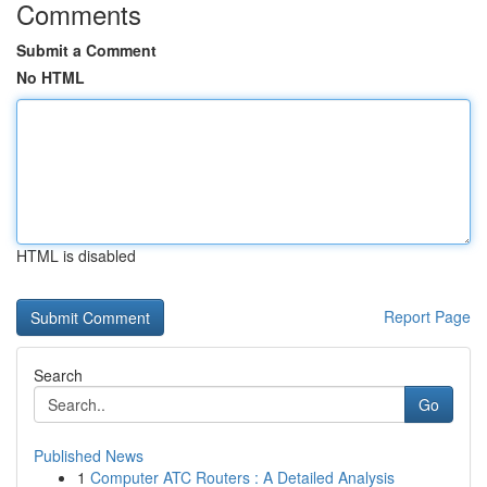
Comments
Submit a Comment
No HTML
HTML is disabled
Report Page
Search
Go
Published News
1
Computer ATC Routers : A Detailed Analysis