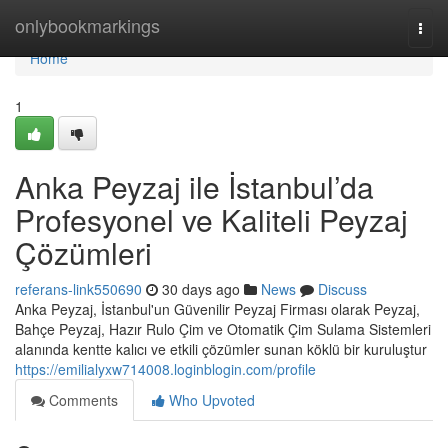
Home
onlybookmarkings
Togg
navi
Home
1
Anka Peyzaj ile İstanbul’da
Profesyonel ve Kaliteli Peyzaj
Çözümleri
referans-link550690
30 days ago
News
Discuss
Anka Peyzaj, İstanbul'un Güvenilir Peyzaj Firması olarak Peyzaj,
Bahçe Peyzaj, Hazır Rulo Çim ve Otomatik Çim Sulama Sistemleri
alanında kentte kalıcı ve etkili çözümler sunan köklü bir kuruluştur
https://emilialyxw714008.loginblogin.com/profile
Comments
Who Upvoted