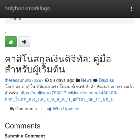
Home
onlybookmarkings
Togg
navi
Home
1
คาสิโนสกุลเงินดิจิทัล: คู่มือ
สำหรับผู้เริ่มต้น
theresaunwl272297
30 days ago
News
Discuss
โลกของ คาสิโน ดิจิตอล คริปโตเคอร์เรนซี กำลัง พัฒนา อย่างรวดเร็ว
สำหรับ
https://mollyyrax793217.wikicarrier.com/1460105/
คาส_โนสก_ลเง_นด_จ_ท_ล_ค_ม_อสำหร_บผ_เร_มต_น
Comments
Who Upvoted
Comments
Submit a Comment