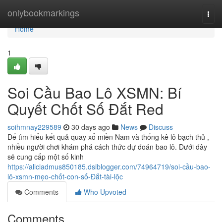
Home
onlybookmarkings
Togg
navi
Home
1
Soi Cầu Bao Lô XSMN: Bí
Quyết Chốt Số Đắt Red
soihmnay229589
30 days ago
News
Discuss
Để tìm hiểu kết quả quay xổ miền Nam và thống kê lô bạch thủ ,
nhiều người chơi khám phá cách thức dự đoán bao lô. Dưới đây
sẽ cung cấp một số kinh
https://aliciadmus850185.dsiblogger.com/74964719/soi-cầu-bao-
lô-xsmn-mẹo-chốt-con-số-Đắt-tài-lộc
Comments
Who Upvoted
Comments